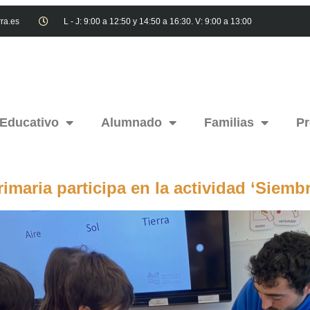
ra.es
L - J: 9:00 a 12:50 y 14:50 a 16:30. V: 9:00 a 13:00
 Educativo
Alumnado
Familias
Pr
maria participa en la actividad ‘Siembr