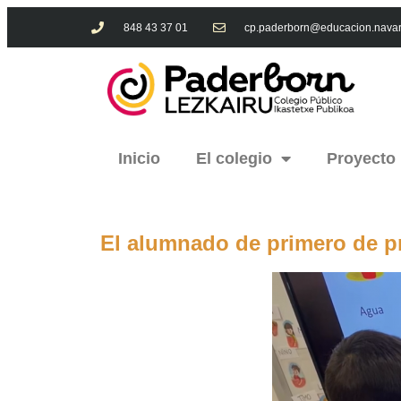
848 43 37 01
cp.paderborn@educacion.navar
Inicio
El colegio
Proyecto
El alumnado de primero de pri