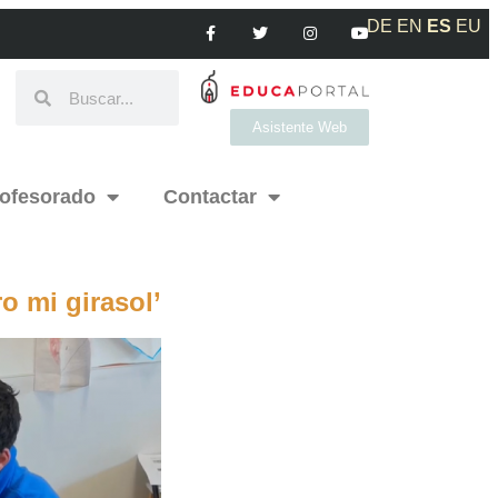
DE
EN
ES
EU
Asistente Web
ofesorado
Contactar
o mi girasol’