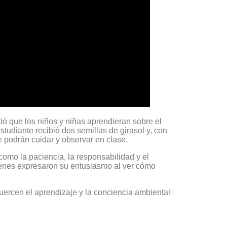
tió que los niños y niñas aprendieran sobre el
tudiante recibió dos semillas de girasol y, con
 podrán cuidar y observar en clase.
omo la paciencia, la responsabilidad y el
uienes expresaron su entusiasmo al ver cómo
uercen el aprendizaje y la conciencia ambiental