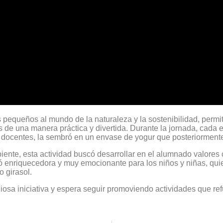
s pequeños al mundo de la naturaleza y la sostenibilidad, permi
 de una manera práctica y divertida. Durante la jornada, cada es
 docentes, la sembró en un envase de yogur que posteriormente
ente, esta actividad buscó desarrollar en el alumnado valores c
ltó enriquecedora y muy emocionante para los niños y niñas, q
 girasol.
osa iniciativa y espera seguir promoviendo actividades que ref